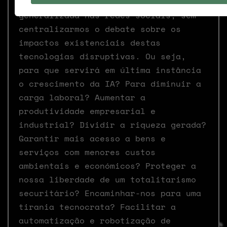
em nada, acicatados com desinformação
generalizada nas redes sociais, sem
centralizarmos o debate sobre os
impactos existenciais destas
tecnologias disruptivas. Ou seja,
para que servirá em última instância
o crescimento da IA? Para diminuir a
carga laboral? Aumentar a
produtividade empresarial e
industrial? Dividir a riqueza gerada?
Garantir mais acesso a bens e
serviços com menores custos
ambientais e económicos? Proteger a
nossa liberdade de um totalitarismo
securitário? Encaminhar-nos para uma
tirania tecnocrata? Facilitar a
automatização e robotização de