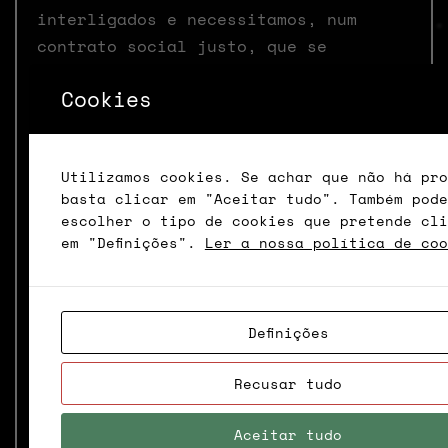
interligados e necessitamos, num
contrato social justo, que se
garantam as liberdades individuais e
Cookies
se reforce a nossa independência
existencial, sempre com um profundo
debate cívico e político que integre
Utilizamos cookies. Se achar que não há pro
o máximo de participantes. Nunca
basta clicar em "Aceitar tudo". Também pode
deverá ser uma elite, muito menos
escolher o tipo de cookies que pretende cli
tecnológica, a gerir e a decidir o
em "Definições".
Ler a nossa política de coo
nosso futuro. Senão seremos sempre
tratados como essas individualidades,
meros produtos a serem
Definições
transacionados. Relacionado, somos
diariamente bombardeados com notícias
Recusar tudo
circunstanciais e horas infinitas de
comentadores especialistas em tudo e
Aceitar tudo